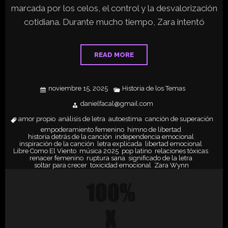
marcada por los celos, el control y la desvalorización
cotidiana. Durante mucho tiempo, Zara intentó
READ MORE
noviembre 15, 2025
Historia de los Temas
danielfacal@gmail.com
amor propio
análisis de letra
autoestima
canción de superación
,
,
,
,
empoderamiento femenino
himno de libertad
,
,
historia detrás de la canción
independencia emocional
,
,
inspiración de la canción
letra explicada
libertad emocional
,
,
,
Libre Como El Viento
música 2025
pop latino
relaciones tóxicas
,
,
,
,
renacer femenino
ruptura sana
significado de la letra
,
,
,
soltar para crecer
toxicidad emocional
Zara Wynn
,
,