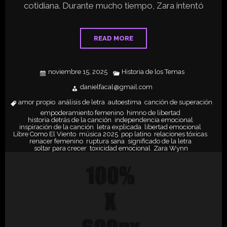
cotidiana. Durante mucho tiempo, Zara intentó
READ MORE
noviembre 15, 2025
Historia de los Temas
danielfacal@gmail.com
amor propio
análisis de letra
autoestima
canción de superación
,
,
,
,
empoderamiento femenino
himno de libertad
,
,
historia detrás de la canción
independencia emocional
,
,
inspiración de la canción
letra explicada
libertad emocional
,
,
,
Libre Como El Viento
música 2025
pop latino
relaciones tóxicas
,
,
,
,
renacer femenino
ruptura sana
significado de la letra
,
,
,
soltar para crecer
toxicidad emocional
Zara Wynn
,
,