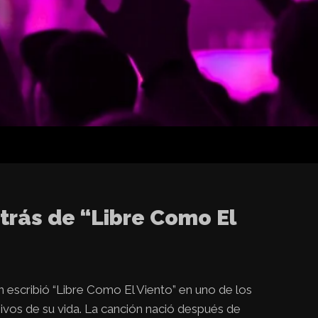
etrás de “Libre Como El
escribió “Libre Como El Viento” en uno de los
os de su vida. La canción nació después de