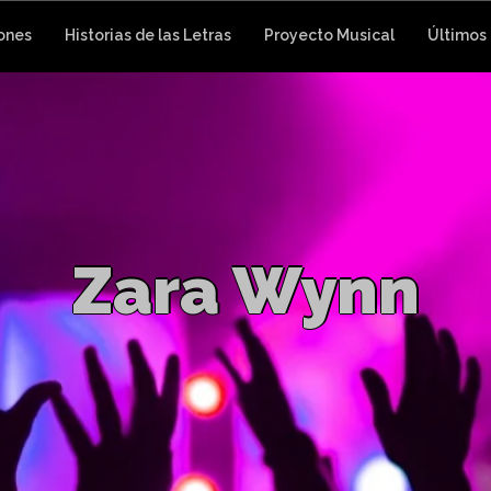
ones
Historias de las Letras
Proyecto Musical
Últimos
Z
a
r
a
W
y
n
n