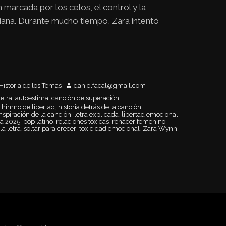
 marcada por los celos, el control y la
diana. Durante mucho tiempo, Zara intentó
Historia de los Temas
danielfacal@gmail.com
letra
autoestima
canción de superación
,
,
,
himno de libertad
historia detrás de la canción
,
,
,
nspiración de la canción
letra explicada
libertad emocional
,
,
,
a 2025
pop latino
relaciones tóxicas
renacer femenino
,
,
,
,
la letra
soltar para crecer
toxicidad emocional
Zara Wynn
,
,
,