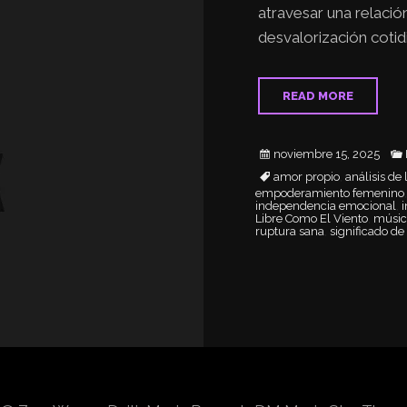
atravesar una relación
desvalorización coti
READ MORE
noviembre 15, 2025
amor propio
análisis de 
,
empoderamiento femenino
independencia emocional
i
,
Libre Como El Viento
músic
,
ruptura sana
significado de 
,